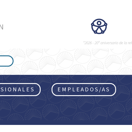
ÉN
“2026 - 20º aniversario de la 
SIONALES
EMPLEADOS/AS