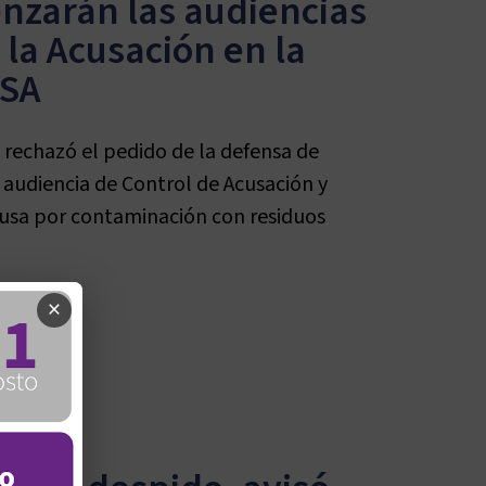
nzarán las audiencias
 la Acusación en la
SA
 rechazó el pedido de la defensa de
 audiencia de Control de Acusación y
causa por contaminación con residuos
×
n