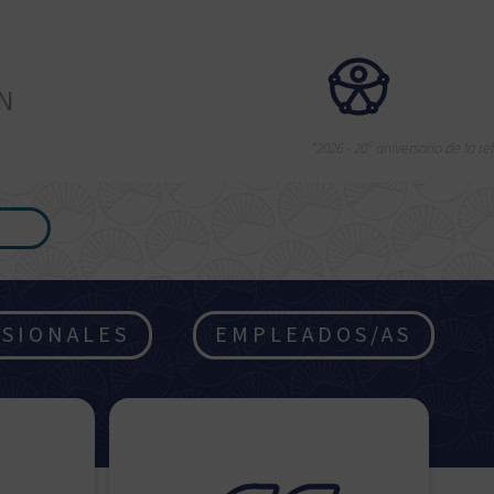
ÉN
“2026 - 20º aniversario de la 
SIONALES
EMPLEADOS/AS