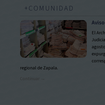
+COMUNIDAD
Aviso
El Arc
Judici
agosto
expurg
corres
regional de Zapala.
Continuar →