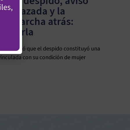
n el despido, avisó
mbarazada y la
io marcha atrás:
nizarla
s confirmó que el despido constituyó una
vinculada con su condición de mujer