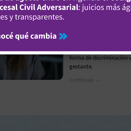
Le comunicaro
que estaba e
empresa no d
deberá indem
La Cámara de Apelacione
forma de discriminación 
gestante.
Continuar →