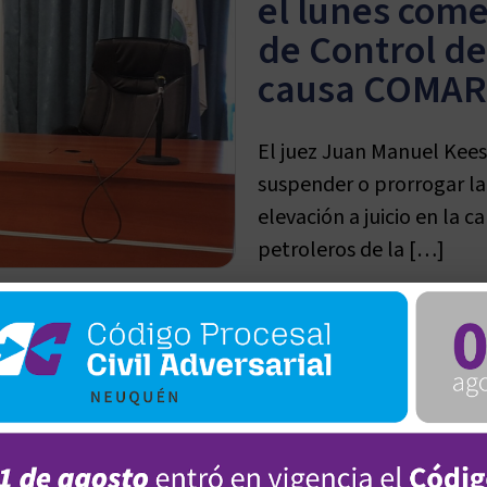
el lunes come
de Control de
causa COMAR
El juez Juan Manuel Kees
suspender o prorrogar la
elevación a juicio en la 
petroleros de la […]
Continuar →
7 de agosto de 2026 -
Neuqué