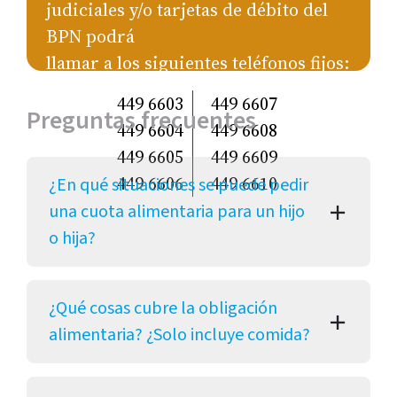
judiciales y/o tarjetas de débito del
BPN podrá
llamar a los siguientes teléfonos fijos:
449 6603
449 6607
Preguntas frecuentes
449 6604
449 6608
449 6605
449 6609
449 6606
449 6610
¿En qué situaciones se puede pedir
una cuota alimentaria para un hijo
o hija?
¿Qué cosas cubre la obligación
alimentaria? ¿Solo incluye comida?