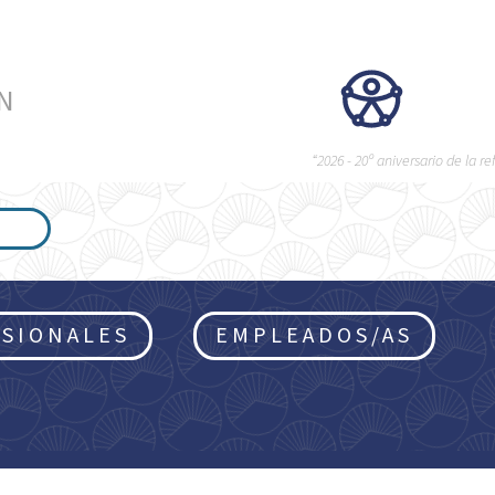
ÉN
“2026 - 20º aniversario de la 
SIONALES
EMPLEADOS/AS