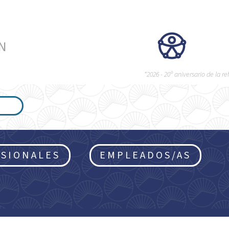
ÉN
“2026 - 20º aniversario de la 
SIONALES
EMPLEADOS/AS