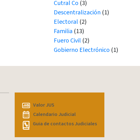
Cutral Co
(3)
Descentralización
(1)
Electoral
(2)
Familia
(13)
Fuero Civil
(2)
Gobierno Electrónico
(1)
Juicio por Jurados
(1)
Junín de los Andes
(1)
Juramento
(1)
Juramentos
(5)
JUS
(1)
Valor JUS
Justicia de Paz
(2)
Calendario Judicial
Justicia de Paz
(1)
Guia de contactos Judiciales
JxJ
(3)
Laboral
(7)