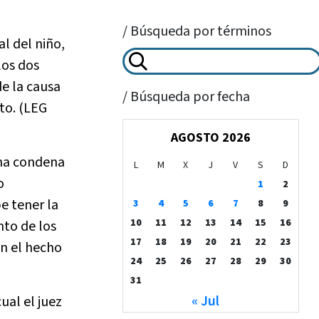
/ Búsqueda por términos
al del niño,
los dos
de la causa
/ Búsqueda por fecha
to. (LEG
AGOSTO 2026
una condena
L
M
X
J
V
S
D
o
1
2
e tener la
3
4
5
6
7
8
9
10
11
12
13
14
15
16
nto de los
17
18
19
20
21
22
23
n el hecho
24
25
26
27
28
29
30
31
« Jul
ual el juez