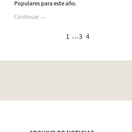
Populares para este año.
Continuar →
…
1
3
4
Paginación
de
entradas