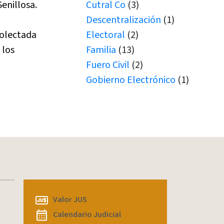
Cutral Co
(3)
enillosa.
Descentralización
(1)
Electoral
(2)
colectada
Familia
(13)
 los
Fuero Civil
(2)
Gobierno Electrónico
(1)
Juicio por Jurados
(1)
Junín de los Andes
(1)
Juramento
(1)
Juramentos
(5)
JUS
(1)
Justicia de Paz
(2)
Justicia de Paz
(1)
JxJ
(3)
Valor JUS
Laboral
(7)
Calendario Judicial