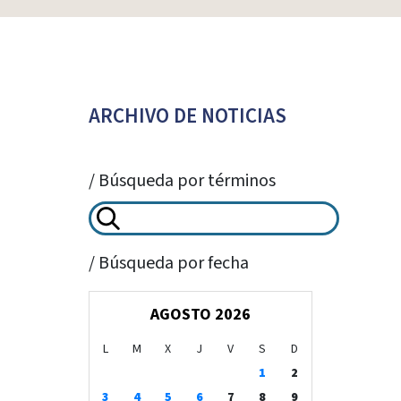
ARCHIVO DE NOTICIAS
/ Búsqueda por términos
/ Búsqueda por fecha
AGOSTO 2026
L
M
X
J
V
S
D
1
2
3
4
5
6
7
8
9