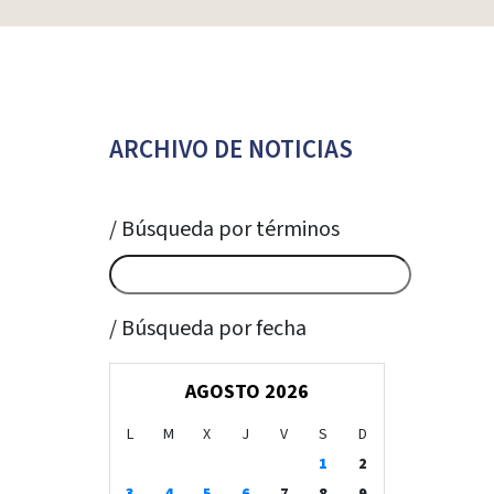
ARCHIVO DE NOTICIAS
/ Búsqueda por términos
/ Búsqueda por fecha
AGOSTO 2026
L
M
X
J
V
S
D
1
2
3
4
5
6
7
8
9