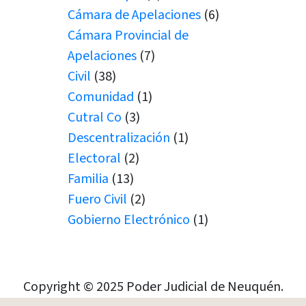
Cámara de Apelaciones
(6)
Cámara Provincial de
Apelaciones
(7)
Civil
(38)
Comunidad
(1)
Cutral Co
(3)
Descentralización
(1)
Electoral
(2)
Familia
(13)
Fuero Civil
(2)
Gobierno Electrónico
(1)
Juicio por Jurados
(1)
Junín de los Andes
(1)
Juramento
(1)
Copyright © 2025 Poder Judicial de Neuquén.
Juramentos
(5)