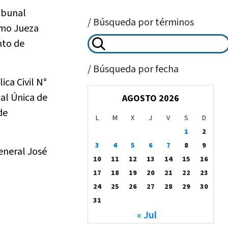
ribunal
/ Búsqueda por términos
omo Jueza
nto de
/ Búsqueda por fecha
ca Civil N°
cal Única de
AGOSTO 2026
de
L
M
X
J
V
S
D
1
2
3
4
5
6
7
8
9
eneral José
10
11
12
13
14
15
16
17
18
19
20
21
22
23
24
25
26
27
28
29
30
31
« Jul