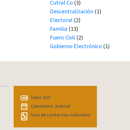
Cutral Co
(3)
Descentralización
(1)
Electoral
(2)
Familia
(13)
Fuero Civil
(2)
Gobierno Electrónico
(1)
Juicio por Jurados
(1)
Junín de los Andes
(1)
Juramento
(1)
Juramentos
(5)
JUS
(1)
Valor JUS
Justicia de Paz
(1)
Calendario Judicial
Justicia de Paz
(2)
Guia de contactos Judiciales
JxJ
(3)
Laboral
(7)