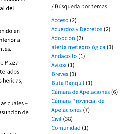
/ Búsqueda por temas
al del
Acceso
(2)
Acuerdos y Decretos
(2)
enido en
Adopción
(2)
nferior a
alerta meteorológica
(1)
ntes.
Andacollo
(1)
de Plaza
Avisos
(1)
iterados
Breves
(1)
s heridas,
Buta Ranquil
(1)
Cámara de Apelaciones
(6)
Cámara Provincial de
as cuales –
Apelaciones
(7)
 asunción de
Civil
(38)
Comunidad
(1)