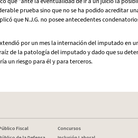
ó que “ante la eventualidad de ir a un juicio la posibi
derable prueba sino que no se ha podido acreditar un
, explicó que N.J.G. no posee antecedentes condenatori
xtendió por un mes la internación del imputado en u
raíz de la patología del imputado y dado que su dete
ía un riesgo para él y para terceros.
Público Fiscal
Concursos
Público de la Defensa
Inclusión Laboral