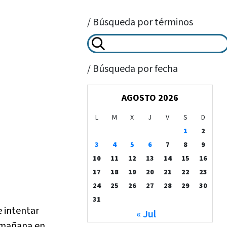
/ Búsqueda por términos
/ Búsqueda por fecha
AGOSTO 2026
L
M
X
J
V
S
D
1
2
3
4
5
6
7
8
9
10
11
12
13
14
15
16
17
18
19
20
21
22
23
24
25
26
27
28
29
30
31
 intentar
« Jul
a mañana en