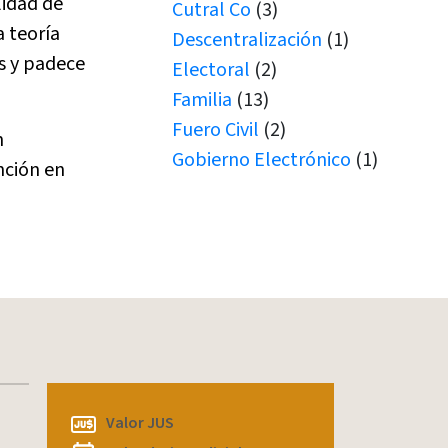
lidad de
Cutral Co
(3)
a teoría
Descentralización
(1)
os y padece
Electoral
(2)
Familia
(13)
Fuero Civil
(2)
n
Gobierno Electrónico
(1)
nción en
Juicio por Jurados
(1)
Junín de los Andes
(1)
Juramento
(1)
Juramentos
(5)
JUS
(1)
Justicia de Paz
(2)
Justicia de Paz
(1)
JxJ
(3)
Valor JUS
Laboral
(7)