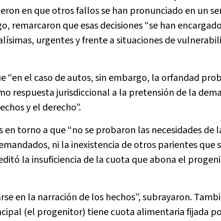
dieron en que otros fallos se han pronunciado en un se
rgo, remarcaron que esas decisiones “se han encargado 
lísimas, urgentes y frente a situaciones de vulnerabil
 “en el caso de autos, sin embargo, la orfandad prob
mo respuesta jurisdiccional a la pretensión de la dem
echos y el derecho”.
s en torno a que “no se probaron las necesidades de l
mandados, ni la inexistencia de otros parientes que s
reditó la insuficiencia de la cuota que abona el progeni
rse en la narración de los hechos”, subrayaron. Tamb
ipal (el progenitor) tiene cuota alimentaria fijada p