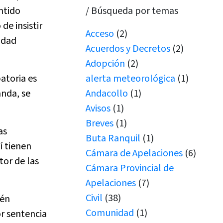
ntido
/ Búsqueda por temas
de insistir
Acceso
(2)
idad
Acuerdos y Decretos
(2)
Adopción
(2)
atoria es
alerta meteorológica
(1)
anda, se
Andacollo
(1)
Avisos
(1)
Breves
(1)
as
Buta Ranquil
(1)
í tienen
Cámara de Apelaciones
(6)
tor de las
Cámara Provincial de
Apelaciones
(7)
Civil
(38)
ién
Comunidad
(1)
or sentencia