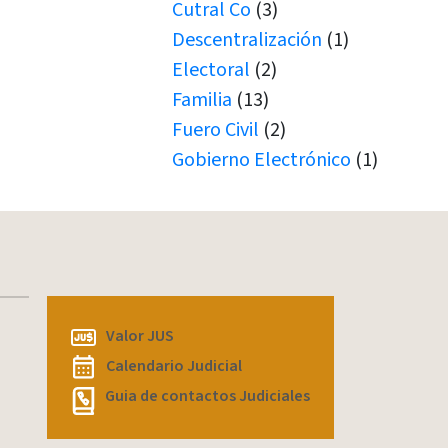
Cutral Co
(3)
Descentralización
(1)
Electoral
(2)
Familia
(13)
Fuero Civil
(2)
Gobierno Electrónico
(1)
Juicio por Jurados
(1)
Junín de los Andes
(1)
Juramento
(1)
Juramentos
(5)
JUS
(1)
Valor JUS
Justicia de Paz
(2)
Calendario Judicial
Justicia de Paz
(1)
Guia de contactos Judiciales
JxJ
(3)
Laboral
(7)