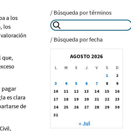
/ Búsqueda por términos
ba a los
, los
 valoración
/ Búsqueda por fecha
AGOSTO 2026
l que,
exceso
L
M
X
J
V
S
D
1
2
3
4
5
6
7
8
9
a pagar
10
11
12
13
14
15
16
la es clara
17
18
19
20
21
22
23
partarse de
24
25
26
27
28
29
30
31
« Jul
ivil,