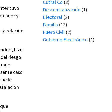
Cutral Co
(3)
chter tuvo
Descentralización
(1)
pleador y
Electoral
(2)
Familia
(13)
 la relación
Fuero Civil
(2)
Gobierno Electrónico
(1)
Juicio por Jurados
(1)
onder”, hizo
Junín de los Andes
(1)
 del riesgo
Juramento
(1)
cuando
Juramentos
(5)
esente caso
JUS
(1)
que le
Justicia de Paz
(1)
stalación
Justicia de Paz
(2)
JxJ
(3)
 que
Laboral
(7)