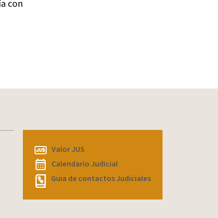
ía con
Microtráfico
(1)
Modernización
(3)
Neuquén
(8)
Penal
(127)
plazos
(1)
Plottier
(1)
Red de Justicia y Acceso
Comunitario
(1)
Reforma Procesal Civil
(4)
REFORMA PROCESAL CIVIL·
Valor JUS
ENTRADA EN VIGENCIA
(1)
Calendario Judicial
Rincón de los Sauces
(1)
Guia de contactos Judiciales
San Martín de los Andes
(6)
suspensión
(1)
TSJ
(18)