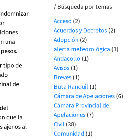
/ Búsqueda por temas
 indemnizar
Acceso
(2)
or
Acuerdos y Decretos
(2)
iciones
Adopción
(2)
on una
alerta meteorológica
(1)
 pesos.
Andacollo
(1)
r tipo de
Avisos
(1)
ado
Breves
(1)
minal de
Buta Ranquil
(1)
Cámara de Apelaciones
(6)
Cámara Provincial de
 del
Apelaciones
(7)
on que la
Civil
(38)
s ajenos al
Comunidad
(1)