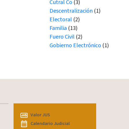
Cutral Co
(3)
Descentralización
(1)
Electoral
(2)
Familia
(13)
Fuero Civil
(2)
Gobierno Electrónico
(1)
Juicio por Jurados
(1)
Junín de los Andes
(1)
Juramento
(1)
Juramentos
(5)
JUS
(1)
Justicia de Paz
(2)
Justicia de Paz
(1)
JxJ
(3)
Valor JUS
Laboral
(7)
Calendario Judicial