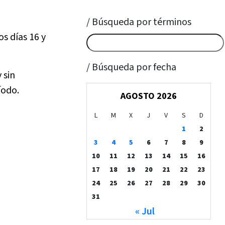
/ Búsqueda por términos
s días 16 y
/ Búsqueda por fecha
 sin
íodo.
AGOSTO 2026
L
M
X
J
V
S
D
1
2
3
4
5
6
7
8
9
10
11
12
13
14
15
16
17
18
19
20
21
22
23
24
25
26
27
28
29
30
31
« Jul