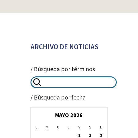
ARCHIVO DE NOTICIAS
/ Búsqueda por términos
/ Búsqueda por fecha
MAYO 2026
L
M
X
J
V
S
D
1
2
3