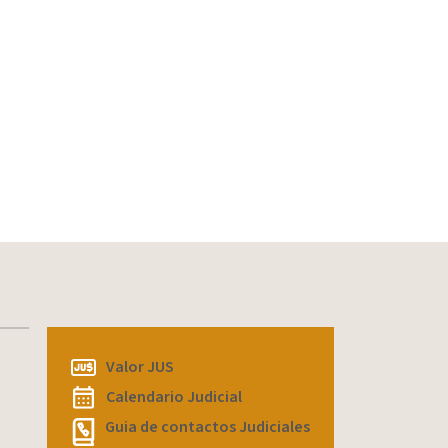
Villa Pehuenia
(1)
Violencia Digital
(1)
Zapala
(1)
Valor JUS
Calendario Judicial
Guia de contactos Judiciales