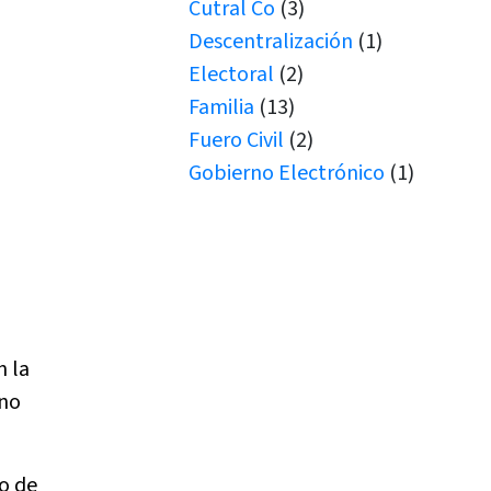
Cutral Co
(3)
Descentralización
(1)
Electoral
(2)
Familia
(13)
Fuero Civil
(2)
Gobierno Electrónico
(1)
Juicio por Jurados
(1)
Junín de los Andes
(1)
Juramento
(1)
Juramentos
(5)
JUS
(1)
n la
Justicia de Paz
(2)
 no
Justicia de Paz
(1)
JxJ
(3)
Laboral
(7)
to de