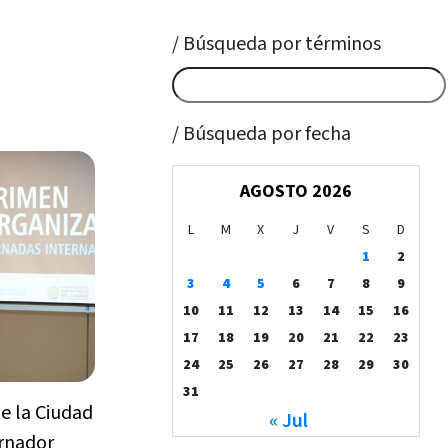
/ Búsqueda por términos
/ Búsqueda por fecha
AGOSTO 2026
L
M
X
J
V
S
D
1
2
3
4
5
6
7
8
9
10
11
12
13
14
15
16
17
18
19
20
21
22
23
24
25
26
27
28
29
30
31
e la Ciudad
« Jul
ernador