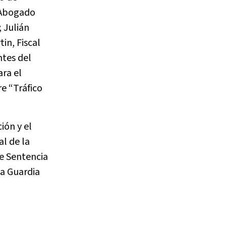
Microtráfico
(1)
 Abogado
Modernización
(3)
 Julián
Neuquén
(7)
in, Fiscal
Penal
(123)
ntes del
plazos
(1)
ara el
Red de Justicia y Acceso
e “Tráfico
Comunitario
(1)
Reforma Procesal Civil
(4)
REFORMA PROCESAL CIVIL·
ión y el
ENTRADA EN VIGENCIA
(1)
l de la
Rincón de los Sauces
(1)
de Sentencia
San Martín de los Andes
(6)
la Guardia
suspensión
(1)
TSJ
(18)
Villa La Angostura
(6)