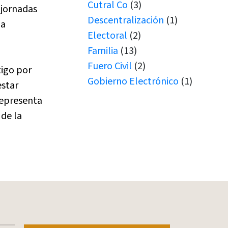
Cutral Co
(3)
 jornadas
Descentralización
(1)
la
Electoral
(2)
Familia
(13)
Fuero Civil
(2)
tigo por
Gobierno Electrónico
(1)
estar
Juicio por Jurados
(1)
representa
Junín de los Andes
(1)
de la
Juramento
(1)
Juramentos
(5)
JUS
(1)
Justicia de Paz
(1)
Justicia de Paz
(2)
JxJ
(3)
Laboral
(7)