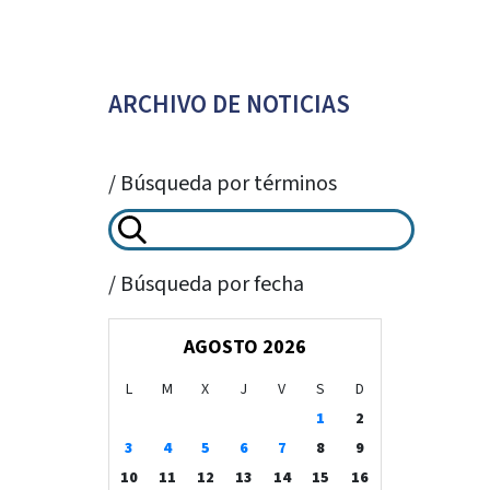
ARCHIVO DE NOTICIAS
/ Búsqueda por términos
/ Búsqueda por fecha
AGOSTO 2026
L
M
X
J
V
S
D
1
2
3
4
5
6
7
8
9
10
11
12
13
14
15
16