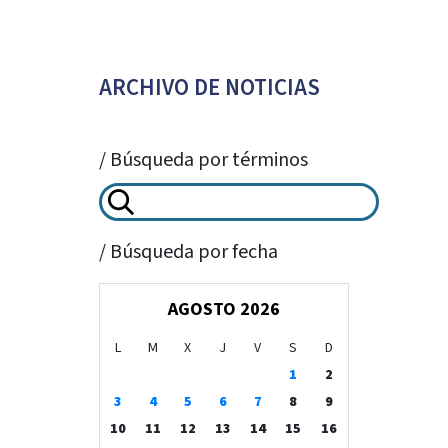
ARCHIVO DE NOTICIAS
/ Búsqueda por términos
/ Búsqueda por fecha
AGOSTO 2026
L
M
X
J
V
S
D
1
2
3
4
5
6
7
8
9
10
11
12
13
14
15
16