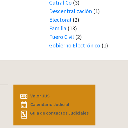
Cutral Co
(3)
Descentralización
(1)
Electoral
(2)
Familia
(13)
Fuero Civil
(2)
Gobierno Electrónico
(1)
Juicio por Jurados
(1)
Junín de los Andes
(1)
Juramento
(1)
Juramentos
(5)
JUS
(1)
Valor JUS
Justicia de Paz
(1)
Calendario Judicial
Justicia de Paz
(2)
Guia de contactos Judiciales
JxJ
(3)
Laboral
(7)