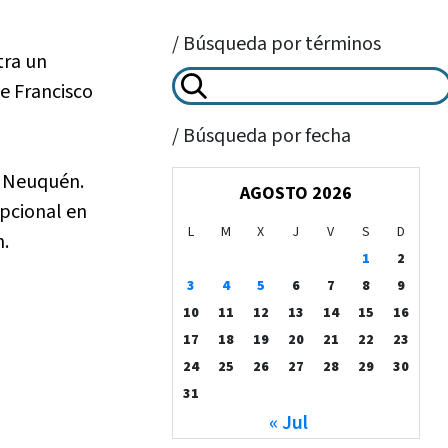
/ Búsqueda por términos
tra un
de Francisco
/ Búsqueda por fecha
de Neuquén.
AGOSTO 2026
pcional en
L
M
X
J
V
S
D
n.
1
2
3
4
5
6
7
8
9
10
11
12
13
14
15
16
17
18
19
20
21
22
23
24
25
26
27
28
29
30
31
« Jul