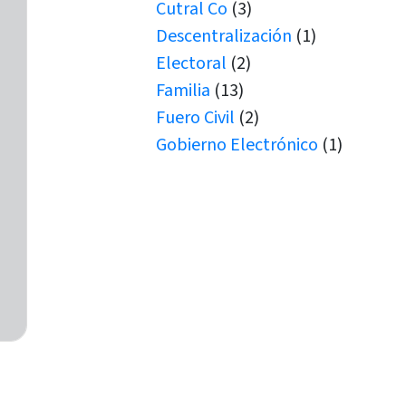
Cutral Co
(3)
Descentralización
(1)
Electoral
(2)
Familia
(13)
Fuero Civil
(2)
Gobierno Electrónico
(1)
Juicio por Jurados
(1)
Junín de los Andes
(1)
Juramento
(1)
Juramentos
(5)
JUS
(1)
Justicia de Paz
(2)
Justicia de Paz
(1)
JxJ
(3)
Laboral
(7)