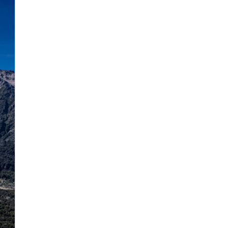
Villa La Angostura
(6)
Villa Pehuenia
(1)
Violencia Digital
(1)
Zapala
(1)