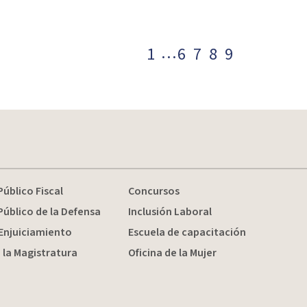
…
1
6
7
8
9
Público Fiscal
Concursos
Público de la Defensa
Inclusión Laboral
Enjuiciamiento
Escuela de capacitación
 la Magistratura
Oficina de la Mujer