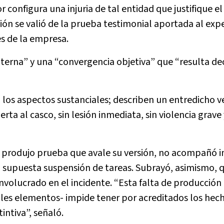
r configura una injuria de tal entidad que justifique e
sión se valió de la prueba testimonial aportada al exp
es de la empresa.
interna” y una “convergencia objetiva” que “resulta de
los aspectos sustanciales; describen un entredicho v
a al casco, sin lesión inmediata, sin violencia grave 
o produjo prueba que avale su versión, no acompañó 
 supuesta suspensión de tareas. Subrayó, asimismo, 
nvolucrado en el incidente. “Esta falta de producción
ales elementos- impide tener por acreditados los hech
intiva”, señaló.