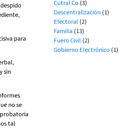
Cutral Co
(3)
l despido
Descentralización
(1)
ediente,
Electoral
(2)
Familia
(13)
cisiva para
Fuero Civil
(2)
Gobierno Electrónico
(1)
Juicio por Jurados
(1)
erbal,
Junín de los Andes
(1)
y sin
Juramento
(1)
Juramentos
(5)
informes
JUS
(1)
que no se
Justicia de Paz
(1)
 probatoria
Justicia de Paz
(2)
os tal
JxJ
(3)
Laboral
(7)