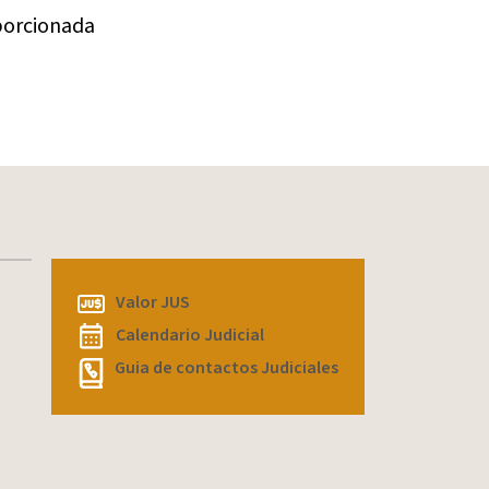
Microtráfico
(1)
oporcionada
Modernización
(3)
Neuquén
(7)
Penal
(126)
plazos
(1)
Red de Justicia y Acceso
Comunitario
(1)
Reforma Procesal Civil
(4)
REFORMA PROCESAL CIVIL·
Valor JUS
ENTRADA EN VIGENCIA
(1)
Calendario Judicial
Rincón de los Sauces
(1)
Guia de contactos Judiciales
San Martín de los Andes
(6)
suspensión
(1)
TSJ
(18)
Villa La Angostura
(6)