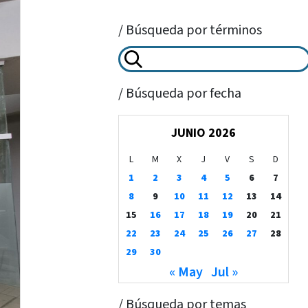
/ Búsqueda por términos
/ Búsqueda por fecha
JUNIO 2026
L
M
X
J
V
S
D
1
2
3
4
5
6
7
8
9
10
11
12
13
14
15
16
17
18
19
20
21
22
23
24
25
26
27
28
29
30
« May
Jul »
/ Búsqueda por temas