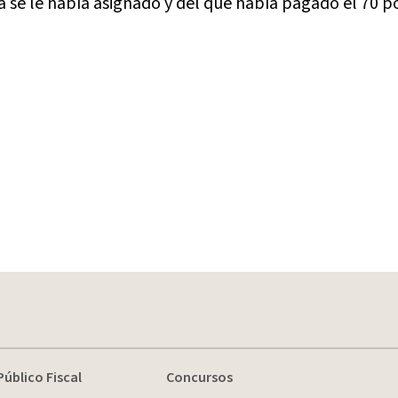
 se le había asignado y del que había pagado el 70 p
Público Fiscal
Concursos