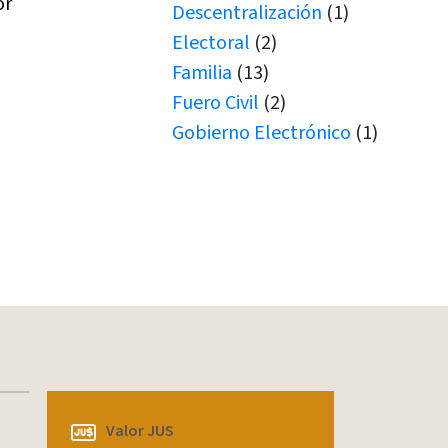
or
Descentralización
(1)
Electoral
(2)
Familia
(13)
Fuero Civil
(2)
Gobierno Electrónico
(1)
Juicio por Jurados
(1)
Junín de los Andes
(1)
Juramento
(1)
Juramentos
(5)
JUS
(1)
Justicia de Paz
(2)
Justicia de Paz
(1)
JxJ
(3)
Laboral
(7)
Microtráfico
(1)
Valor JUS