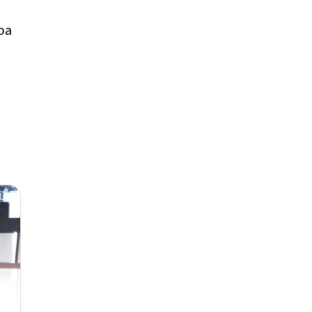
Villa La Angostura
(6)
ba
Villa Pehuenia
(1)
Violencia Digital
(1)
Zapala
(1)