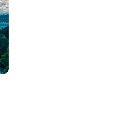
Microtráfico
(1)
Modernización
(3)
Neuquén
(8)
Penal
(127)
plazos
(1)
Plottier
(1)
Red de Justicia y Acceso
Comunitario
(1)
Reforma Procesal Civil
(4)
REFORMA PROCESAL CIVIL·
ENTRADA EN VIGENCIA
(1)
Rincón de los Sauces
(1)
San Martín de los Andes
(6)
suspensión
(1)
TSJ
(18)