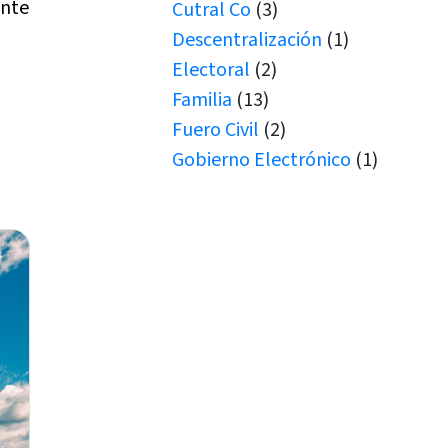
ente
Cutral Co
(3)
Descentralización
(1)
Electoral
(2)
Familia
(13)
Fuero Civil
(2)
Gobierno Electrónico
(1)
Juicio por Jurados
(1)
Junín de los Andes
(1)
Juramento
(1)
Juramentos
(5)
JUS
(1)
Justicia de Paz
(2)
Justicia de Paz
(1)
JxJ
(3)
Laboral
(7)