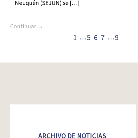
Neuquén (SEJUN) se […]
Continuar →
…
…
1
5
6
7
9
Paginación
de
entradas
ARCHIVO DE NOTICIAS